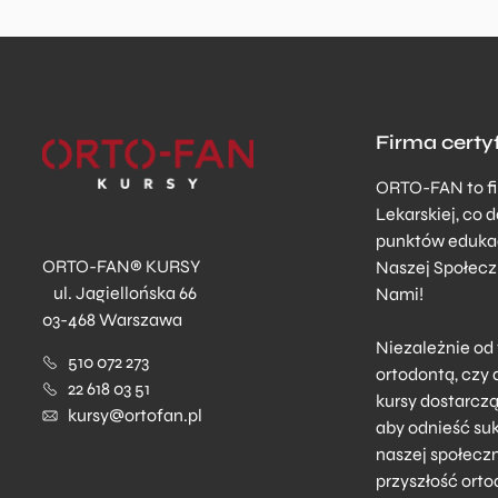
Firma cert
ORTO-FAN to fi
Lekarskiej, co
punktów edukac
ORTO-FAN® KURSY
Naszej Społeczn
ul. Jagiellońska 66
Nami!
03-468 Warszawa
Niezależnie od
510 072 273
ortodontą, czy 
22 618 03 51
kursy dostarczą
kursy@ortofan.pl
aby odnieść suk
naszej społecz
przyszłość orto