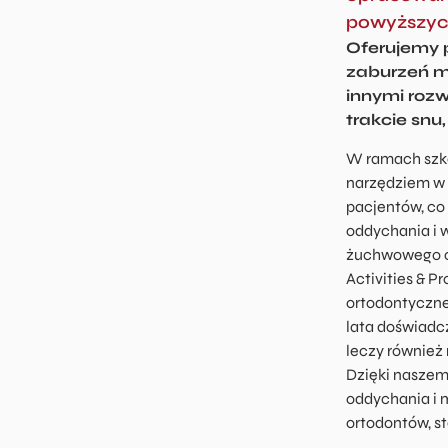
powyższych
Oferujemy 
zaburzeń m
innymi rozw
trakcie snu
W ramach szko
narzędziem w 
pacjentów, co
oddychania i 
żuchwowego or
Activities & P
ortodontyczne
lata doświadc
leczy również
Dzięki naszem
oddychania i 
ortodontów, s