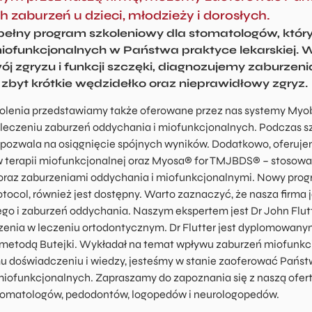
 zaburzeń u dzieci, młodzieży i dorosłych.
pełny program szkoleniowy dla stomatologów, któr
iofunkcjonalnych w Państwa praktyce lekarskiej
ój zgryzu i funkcji szczęki, diagnozujemy zaburze
, zbyt krótkie wędzidełko oraz nieprawidłowy zgryz.
lenia przedstawiamy także oferowane przez nas systemy Myo
leczeniu zaburzeń oddychania i miofunkcjonalnych. Podczas sz
 pozwala na osiągnięcie spójnych wyników. Dodatkowo, oferuje
w terapii miofunkcjonalnej oraz Myosa® for TMJBDS® – stosowa
az zaburzeniami oddychania i miofunkcjonalnymi. Nowy prog
rotocol, również jest dostępny. Warto zaznaczyć, że nasza firma
go i zaburzeń oddychania. Naszym ekspertem jest Dr John Flutte
zenia w leczeniu ortodontycznym. Dr Flutter jest dyplomowan
 metodą Butejki. Wykładał na temat wpływu zaburzeń miofunkcjo
u doświadczeniu i wiedzy, jesteśmy w stanie zaoferować Państ
miofunkcjonalnych. Zapraszamy do zapoznania się z naszą ofertą
tomatologów, pedodontów, logopedów i neurologopedów.