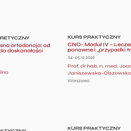
KURS PRAKTYCZNY
ORETYCZNY
CNO- Moduł IV – Lecze
na ortodoncja: od
ponowne i „przypadki t
do doskonałości
04-05.12.2026
Prof. dr hab. n. med. Jo
lino
Janiszewska-Olszowsk
Warszawa
KURS PRAKTYCZNY
AKTYCZNY