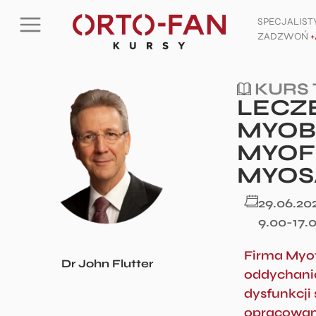
SPECJALIS
ZADZWOŃ
+
KURS
LECZ
MYOB
MYOF
MYOS
29.06.20
9.00-17.
Firma Myof
Dr John Flutter
oddychania
dysfunkcj
opracowan