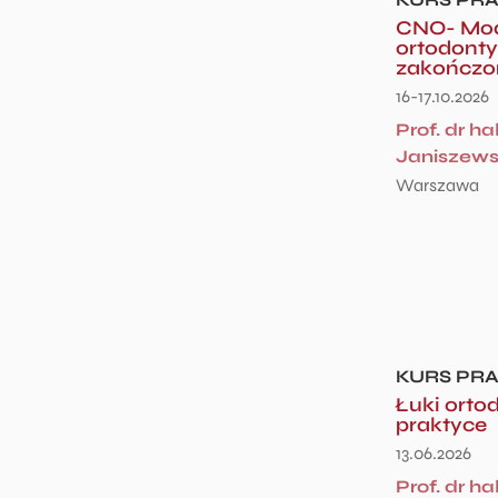
CNO- Modu
ortodonty
zakończo
16-17.10.2026
Prof. dr h
Janiszew
Warszawa
KURS PR
Łuki orto
praktyce
13.06.2026
Prof. dr h