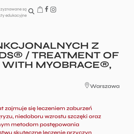
rzyznawane są
ty edukacyjne
NKCJONALNYCH Z
DS® / TREATMENT OF
 WITH MYOBRACE®,
Warszawa
t zajmuje się leczeniem zaburzeń
ryzu, niedoboru wzrostu szczęki oraz
odnym metodom postępowania
twu skuteczne leczenie przyczyn