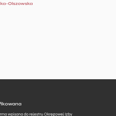
ska-Olszowska
yfikowana
rma wpisana do rejestru Okręgowej Izby