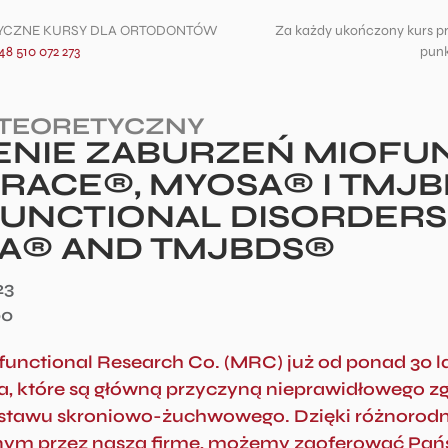
TYCZNE KURSY DLA ORTODONTÓW
Za każdy ukończony kurs p
48 510 072 273
punk
 TEORETYCZNY
ENIE ZABURZEŃ MIOFU
RACE®, MYOSA® I TMJB
UNCTIONAL DISORDERS
A® AND TMJBDS®
23
00
unctional Research Co. (MRC) już od ponad 30 la
, które są główną przyczyną nieprawidłowego zg
i stawu skroniowo-żuchwowego. Dzięki różnor
ym przez naszą firmę, możemy zaoferować Pańs