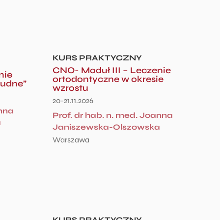
KURS PRAKTYCZNY
CNO- Moduł III – Leczenie
nie
ortodontyczne w okresie
rudne”
wzrostu
20-21.11.2026
anna
Prof. dr hab. n. med. Joanna
a
Janiszewska-Olszowska
Warszawa
KURS PRAKTYCZNY