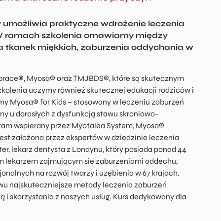
y umożliwia praktyczne wdrożenie leczenia
. W ramach szkolenia omawiamy między
nia tkanek miękkich, zaburzenia oddychania w
brace®, Myosa® oraz TMJBDS®, które są skutecznym
kolenia uczymy również skutecznej edukacji rodziców i
my Myosa® for Kids – stosowany w leczeniu zaburzeń
ny u dorosłych z dysfunkcją stawu skroniowo-
ram wspierany przez Myotalea System, Myosa®
 jest założona przez ekspertów w dziedzinie leczenia
r, lekarz dentysta z Londynu, który posiada ponad 44
ym lekarzem zajmującym się zaburzeniami oddechu,
nalnych na rozwój twarzy i uzębienia w 67 krajach.
wu najskuteczniejsze metody leczenia zaburzeń
 i skorzystania z naszych usług. Kurs dedykowany dla