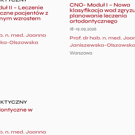
CNO- Moduł I – Nowa
ł II – Leczenie
klasyfikacja wad zgryzu
czne pacjentów z
planowanie leczenia
nym wzrostem
ortodontycznego
18-19.09.2026
ab. n. med. Joanna
Prof. dr hab. n. med. Jo
ska-Olszowska
Janiszewska-Olszowsk
Warszawa
AKTYCZNY
dontyczne w
ab. n. med. Joanna