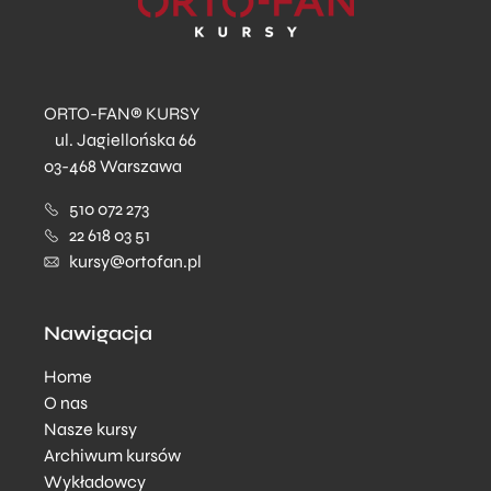
ORTO-FAN® KURSY
ul. Jagiellońska 66
03-468 Warszawa
510 072 273
22 618 03 51
kursy@ortofan.pl
Nawigacja
Home
O nas
Nasze kursy
Archiwum kursów
Wykładowcy